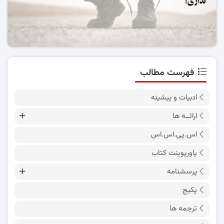
فهرست مطالب
ادبیات و پیشینه
ارائــه ها
اس.پی.اس.اس
پاورپوینت کتاب
پرسشنامه
پکیج
ترجمه ها