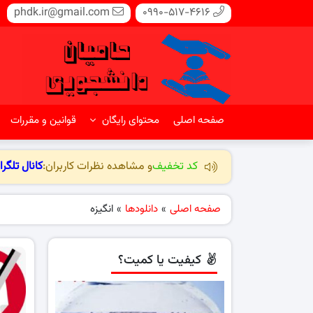
phdk.ir@gmail.com
0990-517-4616
صفحه اصلی
محتوای رایگان
قوانین و مقررات
کد تخفیف
و مشاهده نظرات کاربران:
کانال تلگرا
صفحه اصلی
»
دانلودها
»
انگیزه
کیفیت یا کمیت؟