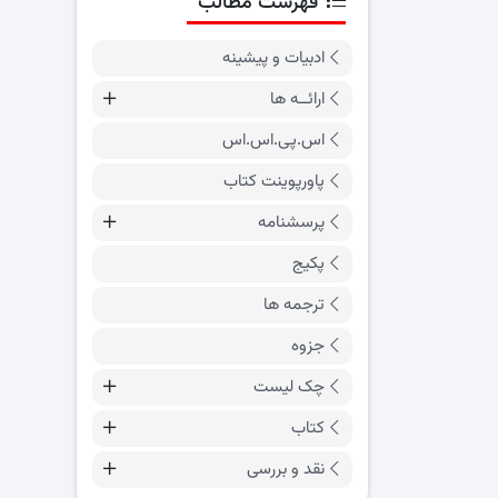
فهرست مطالب
ادبیات و پیشینه
ارائــه ها
اس.پی.اس.اس
پاورپوینت کتاب
پرسشنامه
پکیج
ترجمه ها
جزوه
چک لیست
کتاب
نقد و بررسی