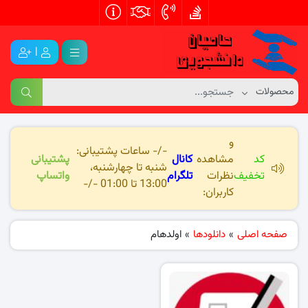
|
و
-/- ساعات پشتیبانی:
کد
مشاهده
کانال
پشتیبانی
شنبه تا چهارشنبه،
تخفیف
نظرات
تلگرام
واتساپ
13:00 تا 01:00 -/-
کاربران:
صفحه اصلی
»
دانلودها
»
اولدهام