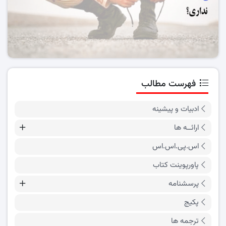
فهرست مطالب
ادبیات و پیشینه
ارائــه ها
اس.پی.اس.اس
پاورپوینت کتاب
پرسشنامه
پکیج
ترجمه ها