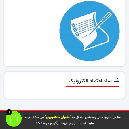
نماد اعتماد الکترونیک
0
تمامی حقوق مادی و معنوی متعلق به "
حامیان دانشجویی
" می باشد. موارد کپی شده از
سایت توسط مراجع ذیربط پیگیری خواهد شد.