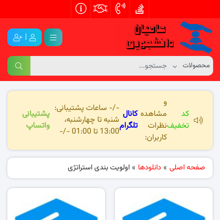
|
و
-/- ساعات پشتیبانی:
کد
مشاهده
کانال
پشتیبانی
شنبه تا چهارشنبه،
تخفیف
نظرات
تلگرام
واتساپ
13:00 تا 01:00 -/-
کاربران:
صفحه اصلی
»
دانلودها
»
اولویت بندی استراتژی