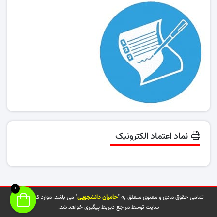
نماد اعتماد الکترونیک
0
تمامی حقوق مادی و معنوی متعلق به "
حامیان دانشجویی
" می باشد. موارد کپی شده از
سایت توسط مراجع ذیربط پیگیری خواهد شد.