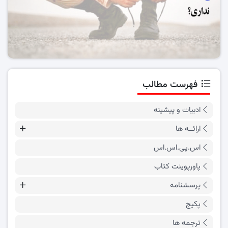
فهرست مطالب
ادبیات و پیشینه
ارائــه ها
اس.پی.اس.اس
پاورپوینت کتاب
پرسشنامه
پکیج
ترجمه ها