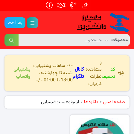
|
و
-/- ساعات پشتیبانی:
کد
مشاهده
کانال
پشتیبانی
شنبه تا چهارشنبه،
تخفیف
نظرات
تلگرام
واتساپ
13:00 تا 01:00 -/-
کاربران:
صفحه اصلی
»
دانلودها
»
ایمونوهیستوشیمیایی