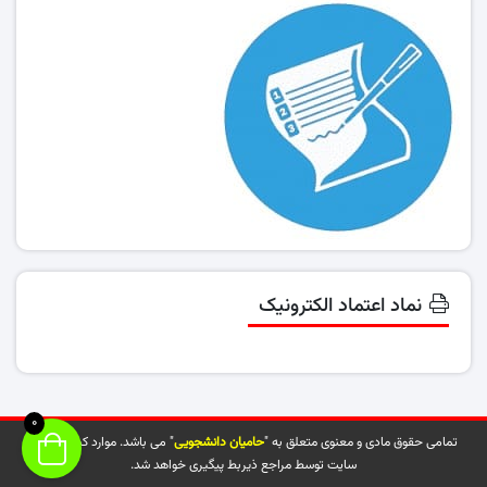
نماد اعتماد الکترونیک
0
تمامی حقوق مادی و معنوی متعلق به "
حامیان دانشجویی
" می باشد. موارد کپی شده از
سایت توسط مراجع ذیربط پیگیری خواهد شد.