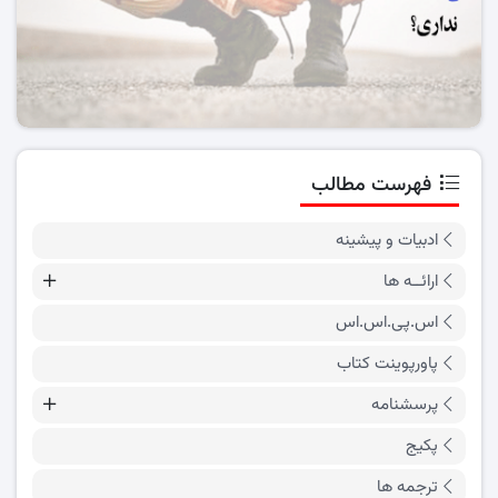
فهرست مطالب
ادبیات و پیشینه
ارائــه ها
اس.پی.اس.اس
پاورپوینت کتاب
پرسشنامه
پکیج
ترجمه ها