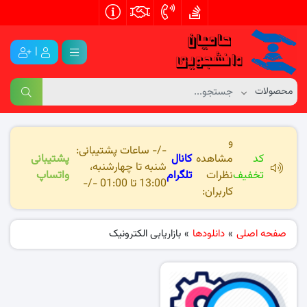
|
و
-/- ساعات پشتیبانی:
کد
مشاهده
کانال
پشتیبانی
شنبه تا چهارشنبه،
تخفیف
نظرات
تلگرام
واتساپ
13:00 تا 01:00 -/-
کاربران:
صفحه اصلی
»
دانلودها
»
بازاریابی الکترونیک