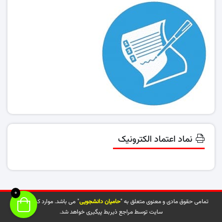
نماد اعتماد الکترونیک
0
تمامی حقوق مادی و معنوی متعلق به "
حامیان دانشجویی
" می باشد. موارد کپی شده از
سایت توسط مراجع ذیربط پیگیری خواهد شد.