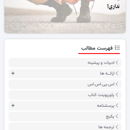
فهرست مطالب
ادبیات و پیشینه
ارائــه ها
اس.پی.اس.اس
پاورپوینت کتاب
پرسشنامه
پکیج
ترجمه ها