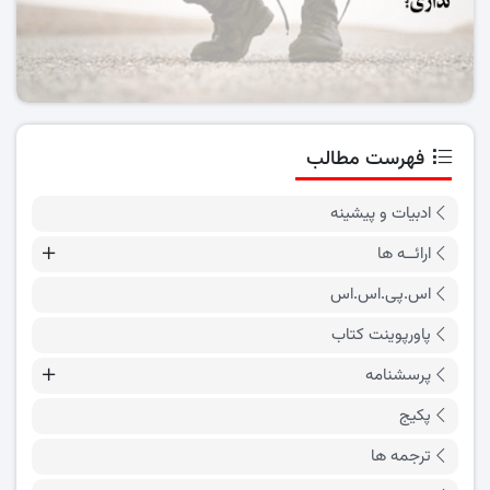
فهرست مطالب
ادبیات و پیشینه
ارائــه ها
اس.پی.اس.اس
پاورپوینت کتاب
پرسشنامه
پکیج
ترجمه ها