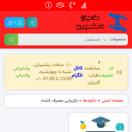
|
و
-/- ساعات پشتیبانی:
کد
مشاهده
کانال
پشتیبانی
شنبه تا چهارشنبه،
تخفیف
نظرات
تلگرام
واتساپ
13:00 تا 01:00 -/-
کاربران:
صفحه اصلی
»
دانلودها
»
بازاریابی مصرف کننده