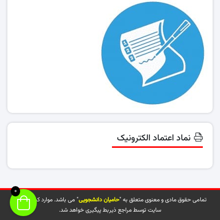
نماد اعتماد الکترونیک
0
تمامی حقوق مادی و معنوی متعلق به "
حامیان دانشجویی
" می باشد. موارد کپی شده از
سایت توسط مراجع ذیربط پیگیری خواهد شد.