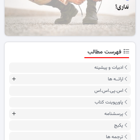
فهرست مطالب
ادبیات و پیشینه
ارائــه ها
اس.پی.اس.اس
پاورپوینت کتاب
پرسشنامه
پکیج
ترجمه ها