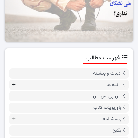
فهرست مطالب
ادبیات و پیشینه
ارائــه ها
اس.پی.اس.اس
پاورپوینت کتاب
پرسشنامه
پکیج