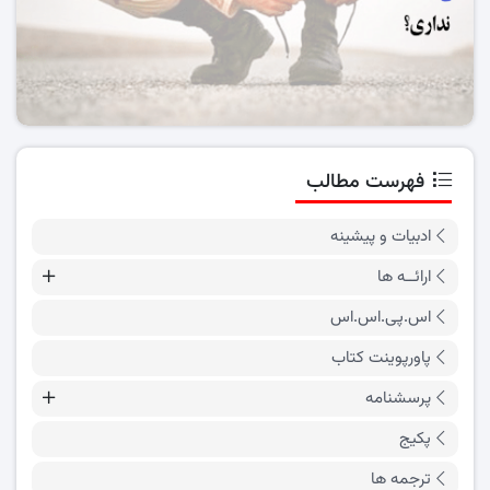
فهرست مطالب
ادبیات و پیشینه
ارائــه ها
اس.پی.اس.اس
پاورپوینت کتاب
پرسشنامه
پکیج
ترجمه ها