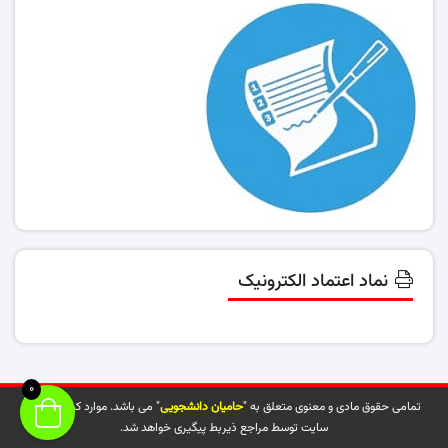
نماد اعتماد الکترونیک
0
تمامی حقوق مادی و معنوی متعلق به "
حامیان دانشجویی
" می باشد. موارد کپی شده از
سایت توسط مراجع ذیربط پیگیری خواهد شد.