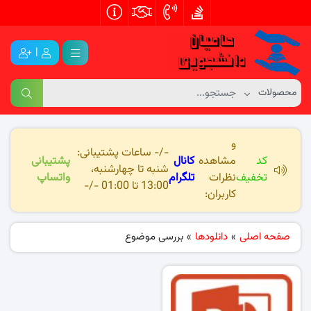
|
و
-/- ساعات پشتیبانی:
کد
مشاهده
کانال
پشتیبانی
شنبه تا چهارشنبه،
تخفیف
نظرات
تلگرام
واتساپ
13:00 تا 01:00 -/-
کاربران:
صفحه اصلی
»
دانلودها
»
بررسی موضوع