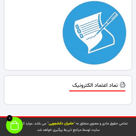
نماد اعتماد الکترونیک
0
تمامی حقوق مادی و معنوی متعلق به "
حامیان دانشجویی
" می باشد. موارد کپی شده از
سایت توسط مراجع ذیربط پیگیری خواهد شد.