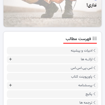
فهرست مطالب
ادبیات و پیشینه
ارائــه ها
اس.پی.اس.اس
پاورپوینت کتاب
پرسشنامه
پکیج
ترجمه ها