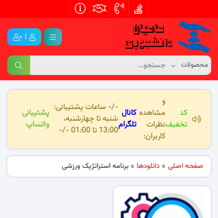
|
و
-/- ساعات پشتیبانی:
کد
مشاهده
کانال
پشتیبانی
شنبه تا چهارشنبه،
تخفیف
نظرات
تلگرام
واتساپ
13:00 تا 01:00 -/-
کاربران:
صفحه اصلی
»
دانلودها
»
برنامه استراتژیک ورزشی