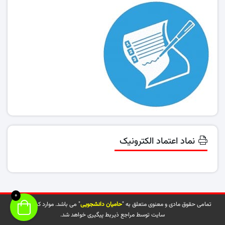
نماد اعتماد الکترونیک
0
تمامی حقوق مادی و معنوی متعلق به "
حامیان دانشجویی
" می باشد. موارد کپی شده از
سایت توسط مراجع ذیربط پیگیری خواهد شد.