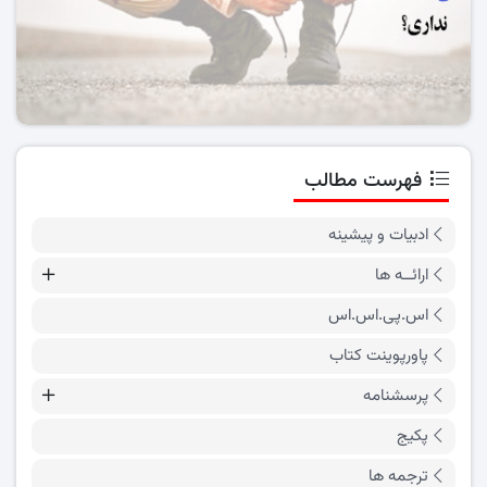
فهرست مطالب
ادبیات و پیشینه
ارائــه ها
اس.پی.اس.اس
پاورپوینت کتاب
پرسشنامه
پکیج
ترجمه ها