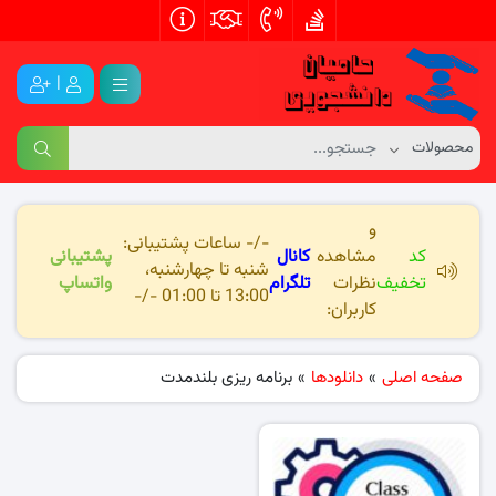
|
و
-/- ساعات پشتیبانی:
کد
مشاهده
کانال
پشتیبانی
شنبه تا چهارشنبه،
تخفیف
نظرات
تلگرام
واتساپ
13:00 تا 01:00 -/-
کاربران:
صفحه اصلی
»
دانلودها
»
برنامه ریزی بلندمدت