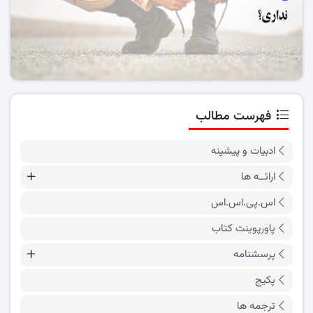
فهرست مطالب
ادبیات و پیشینه
ارائــه ها
اس.پی.اس.اس
پاورپوینت کتاب
پرسشنامه
پکیج
ترجمه ها