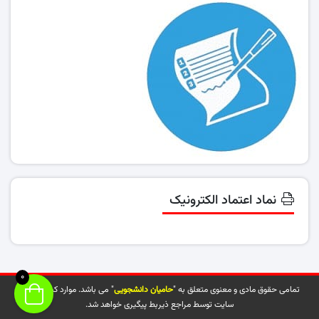
نماد اعتماد الکترونیک
0
تمامی حقوق مادی و معنوی متعلق به "
حامیان دانشجویی
" می باشد. موارد کپی شده از
سایت توسط مراجع ذیربط پیگیری خواهد شد.