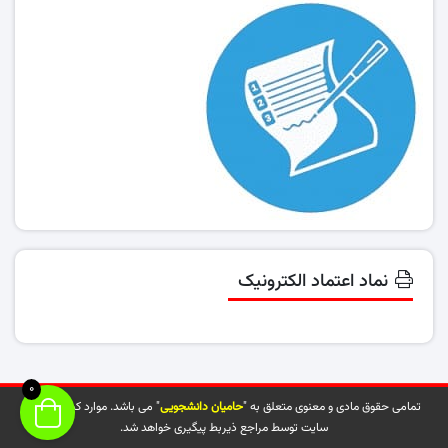
نماد اعتماد الکترونیک
0
تمامی حقوق مادی و معنوی متعلق به "
حامیان دانشجویی
" می باشد. موارد کپی شده از
سایت توسط مراجع ذیربط پیگیری خواهد شد.