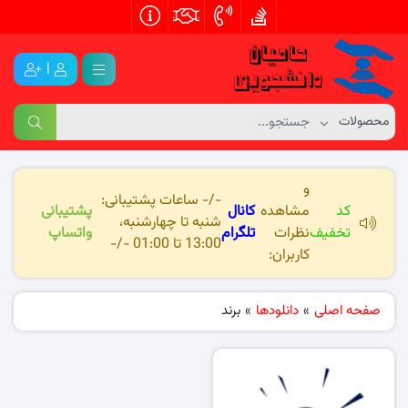
|
و
-/- ساعات پشتیبانی:
کد
مشاهده
کانال
پشتیبانی
شنبه تا چهارشنبه،
تخفیف
نظرات
تلگرام
واتساپ
13:00 تا 01:00 -/-
کاربران:
صفحه اصلی
»
دانلودها
»
برند