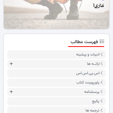
فهرست مطالب
ادبیات و پیشینه
ارائــه ها
اس.پی.اس.اس
پاورپوینت کتاب
پرسشنامه
پکیج
ترجمه ها