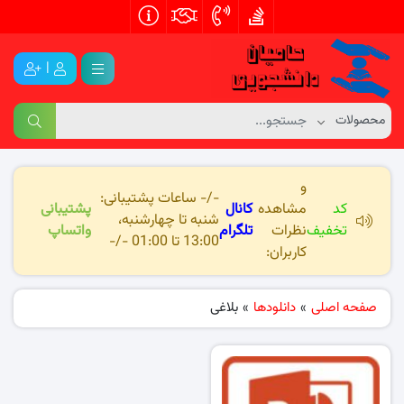
|
و
-/- ساعات پشتیبانی:
کد
مشاهده
کانال
پشتیبانی
شنبه تا چهارشنبه،
تخفیف
نظرات
تلگرام
واتساپ
13:00 تا 01:00 -/-
کاربران:
صفحه اصلی
»
دانلودها
»
بلاغی