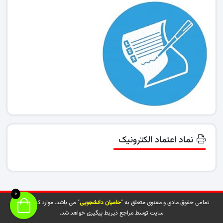
نماد اعتماد الکترونیک
0
تمامی حقوق مادی و معنوی متعلق به "
حامیان دانشجویی
" می باشد. موارد کپی شده از
سایت توسط مراجع ذیربط پیگیری خواهد شد.