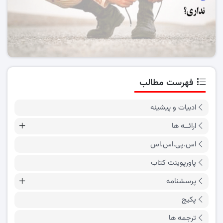
فهرست مطالب
ادبیات و پیشینه
ارائــه ها
اس.پی.اس.اس
پاورپوینت کتاب
پرسشنامه
پکیج
ترجمه ها