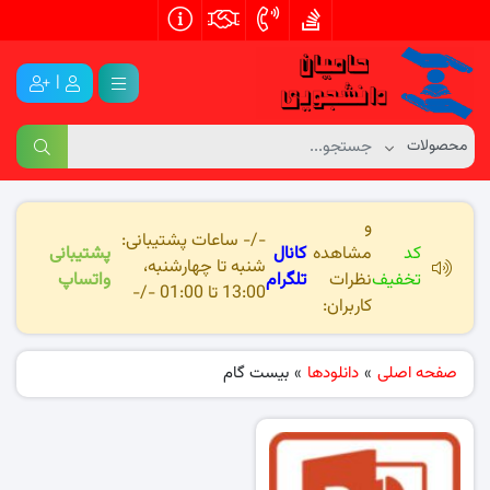
|
و
-/- ساعات پشتیبانی:
کد
مشاهده
کانال
پشتیبانی
شنبه تا چهارشنبه،
تخفیف
نظرات
تلگرام
واتساپ
13:00 تا 01:00 -/-
کاربران:
صفحه اصلی
»
دانلودها
»
بیست گام