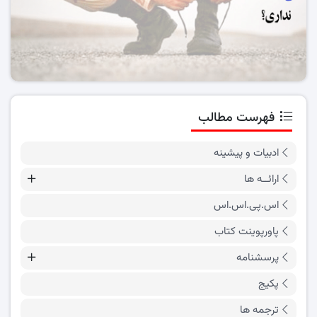
فهرست مطالب
ادبیات و پیشینه
ارائــه ها
اس.پی.اس.اس
پاورپوینت کتاب
پرسشنامه
پکیج
ترجمه ها