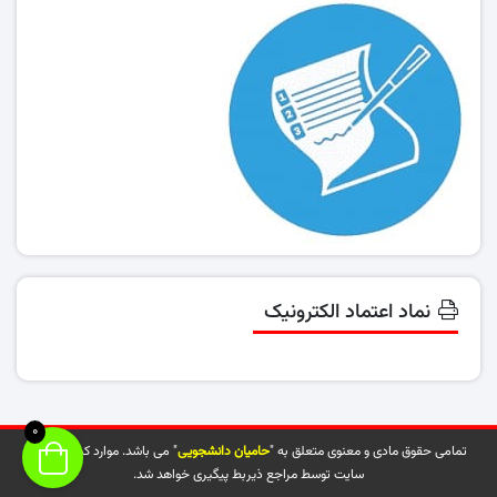
نماد اعتماد الکترونیک
0
تمامی حقوق مادی و معنوی متعلق به "
حامیان دانشجویی
" می باشد. موارد کپی شده از
سایت توسط مراجع ذیربط پیگیری خواهد شد.