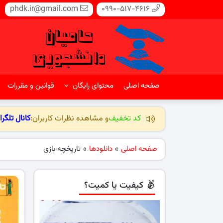
phdk.ir@gmail.com
0990-517-4616
صفحه اصلی
محتوای رایگان
قوانین و مقررات
کد تخفیف
و مشاهده نظرات کاربران:
کانال تلگرا
صفحه اصلی
»
دانلودها
»
تاریخچه بازی
کیفیت یا کمیت؟