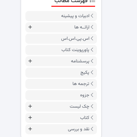
فهرست مطالب
ادبیات و پیشینه
ارائــه ها
اس.پی.اس.اس
پاورپوینت کتاب
پرسشنامه
پکیج
ترجمه ها
جزوه
چک لیست
کتاب
نقد و بررسی