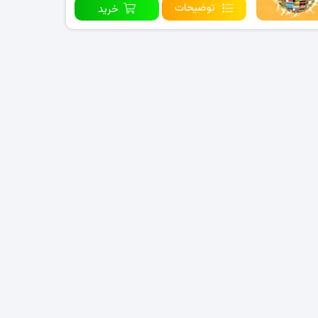
توضیحات
خرید