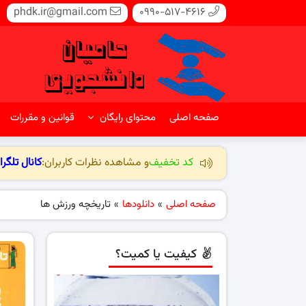
phdk.ir@gmail.com
0990-517-4616
صفحه اصلی
محتوای رایگان
قوانین و مقررات
کد تخفیف
و مشاهده نظرات کاربران:
کانال تلگرا
صفحه اصلی
»
دانلودها
»
تاریخچه ورزش ها
کیفیت یا کمیت؟