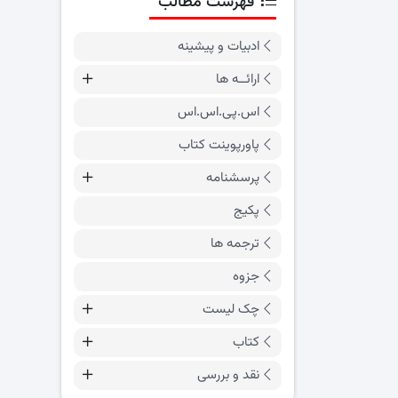
فهرست مطالب
ادبیات و پیشینه
ارائــه ها
اس.پی.اس.اس
پاورپوینت کتاب
پرسشنامه
پکیج
ترجمه ها
جزوه
چک لیست
کتاب
نقد و بررسی