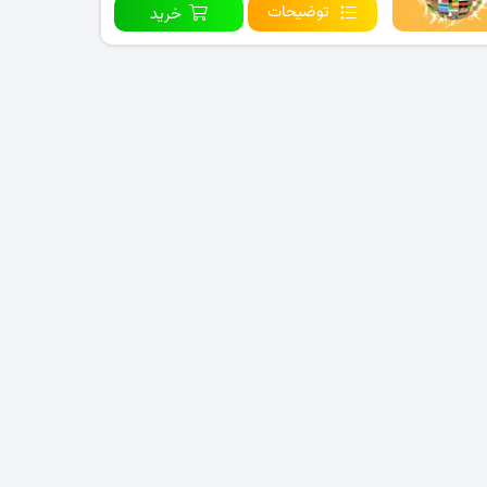
توضیحات
خرید