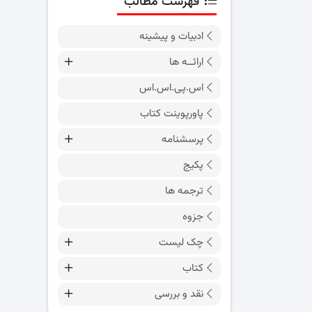
فهرست مطالب
ادبیات و پیشینه
ارائــه ها
اس.پی.اس.اس
پاورپوینت کتاب
پرسشنامه
پکیج
ترجمه ها
جزوه
چک لیست
کتاب
نقد و بررسی