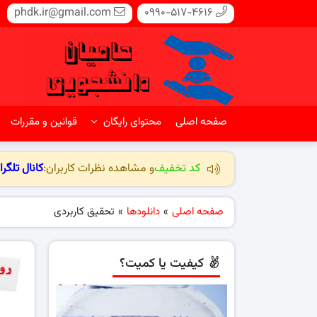
phdk.ir@gmail.com
0990-517-4616
صفحه اصلی
محتوای رایگان
قوانین و مقررات
کد تخفیف
و مشاهده نظرات کاربران:
کانال تلگرا
صفحه اصلی
»
دانلودها
»
تحقیق کاربردی
کیفیت یا کمیت؟