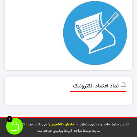
نماد اعتماد الکترونیک
0
تمامی حقوق مادی و معنوی متعلق به "
حامیان دانشجویی
" می باشد. موارد کپی شده از
سایت توسط مراجع ذیربط پیگیری خواهد شد.