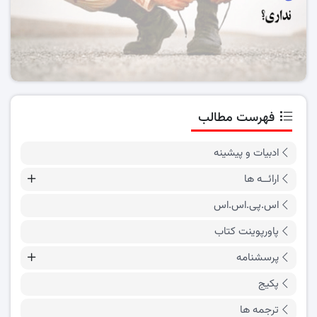
فهرست مطالب
ادبیات و پیشینه
ارائــه ها
اس.پی.اس.اس
پاورپوینت کتاب
پرسشنامه
پکیج
ترجمه ها