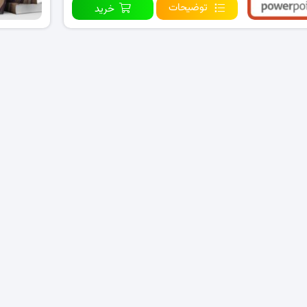
توضیحات
خرید