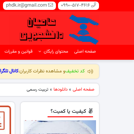
phdk.ir@gmail.com
0990-517-4616
صفحه اصلی
محتوای رایگان
قوانین و مقررات
کد تخفیف
و مشاهده نظرات کاربران:
کانال تلگرا
صفحه اصلی
»
دانلودها
»
تربیت رسمی
کیفیت یا کمیت؟