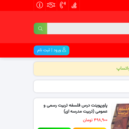
ورود | ثبت نام
واتساپ
پاورپوینت درس فلسفه تربیت رسمی و
عمومی (تربیت مدرسه ای)
۴۹۸,۹۰۰ تومان