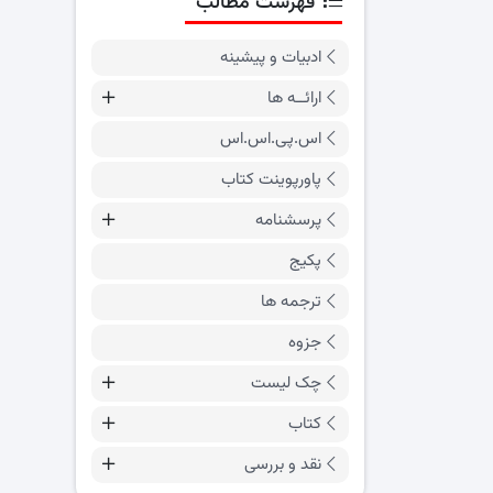
فهرست مطالب
ادبیات و پیشینه
ارائــه ها
اس.پی.اس.اس
پاورپوینت کتاب
پرسشنامه
پکیج
ترجمه ها
جزوه
چک لیست
کتاب
نقد و بررسی