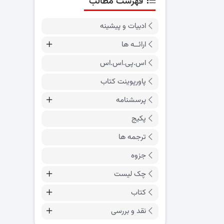
فهرست مطالب
ادبیات و پیشینه
ارائــه ها
اس.پی.اس.اس
پاورپوینت کتاب
پرسشنامه
پکیج
ترجمه ها
جزوه
چک لیست
کتاب
نقد و بررسی