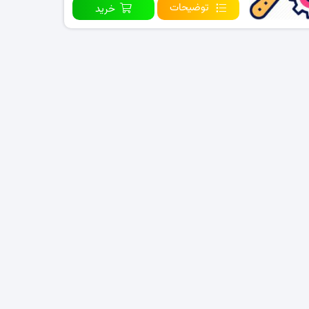
توضیحات
خرید