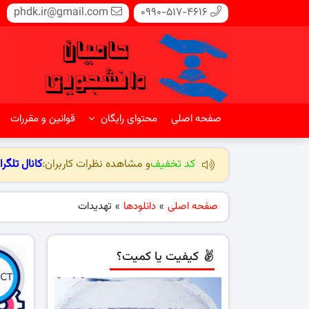
phdk.ir@gmail.com
0990-517-4616
صفحه اصلی
محتوای رایگان
قوانین و مقررات
کد تخفیف
و مشاهده نظرات کاربران:
کانال تلگرا
صفحه اصلی
»
دانلودها
»
تهدیدات
کیفیت یا کمیت؟