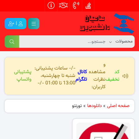
|
و
-/- ساعات پشتیبانی:
کد
مشاهده
کانال
پشتیبانی
شنبه تا چهارشنبه،
تخفیف
نظرات
تلگرام
واتساپ
13:00 تا 01:00 -/-
کاربران:
صفحه اصلی
»
دانلودها
»
تورنتو