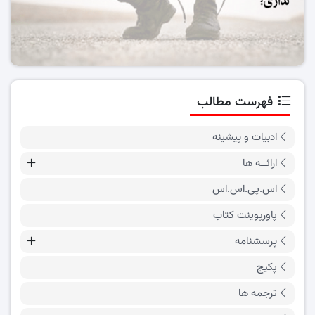
فهرست مطالب
ادبیات و پیشینه
ارائــه ها
اس.پی.اس.اس
پاورپوینت کتاب
پرسشنامه
پکیج
ترجمه ها