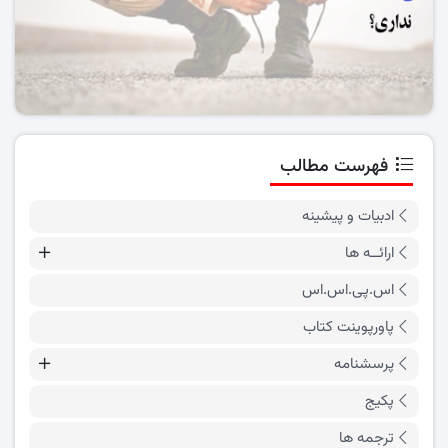
فهرست مطالب
ادبیات و پیشینه
ارائــه ها
اس.پی.اس.اس
پاورپوینت کتاب
پرسشنامه
پکیج
ترجمه ها