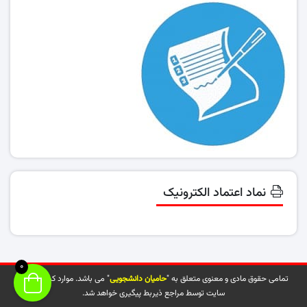
نماد اعتماد الکترونیک
0
تمامی حقوق مادی و معنوی متعلق به "
حامیان دانشجویی
" می باشد. موارد کپی شده از
سایت توسط مراجع ذیربط پیگیری خواهد شد.