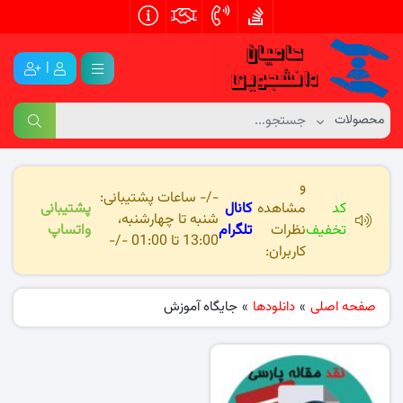
|
و
-/- ساعات پشتیبانی:
کد
مشاهده
کانال
پشتیبانی
شنبه تا چهارشنبه،
تخفیف
نظرات
تلگرام
واتساپ
13:00 تا 01:00 -/-
کاربران:
صفحه اصلی
»
دانلودها
»
جایگاه آموزش