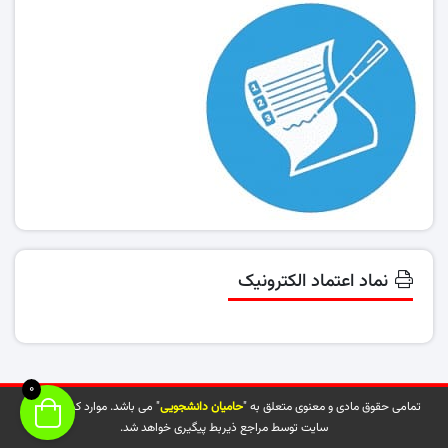
نماد اعتماد الکترونیک
0
تمامی حقوق مادی و معنوی متعلق به "
حامیان دانشجویی
" می باشد. موارد کپی شده از
سایت توسط مراجع ذیربط پیگیری خواهد شد.