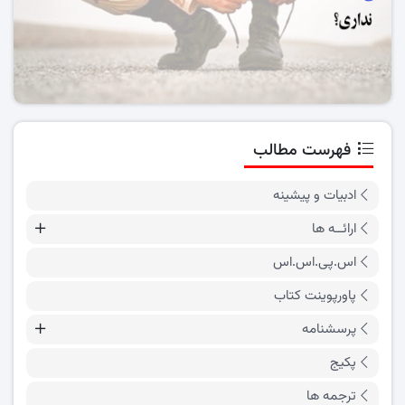
فهرست مطالب
ادبیات و پیشینه
ارائــه ها
اس.پی.اس.اس
پاورپوینت کتاب
پرسشنامه
پکیج
ترجمه ها