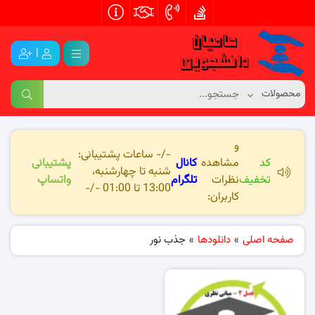
|
و
-/- ساعات پشتیبانی:
کد
مشاهده
کانال
پشتیبانی
شنبه تا چهارشنبه،
تخفیف
نظرات
تلگرام
واتساپ
13:00 تا 01:00 -/-
کاربران:
صفحه اصلی
»
دانلودها
»
جذب نور