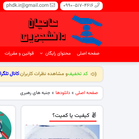
phdk.ir@gmail.com
0990-517-4616
صفحه اصلی
محتوای رایگان
قوانین و مقررات
کد تخفیف
و مشاهده نظرات کاربران:
کانال تلگرا
صفحه اصلی
»
دانلودها
»
جنبه های رهبری
کیفیت یا کمیت؟