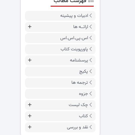
فهرست مطالب
ادبیات و پیشینه
ارائــه ها
اس.پی.اس.اس
پاورپوینت کتاب
پرسشنامه
پکیج
ترجمه ها
جزوه
چک لیست
کتاب
نقد و بررسی