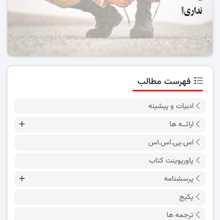
فهرست مطالب
ادبیات و پیشینه
ارائــه ها
اس.پی.اس.اس
پاورپوینت کتاب
پرسشنامه
پکیج
ترجمه ها