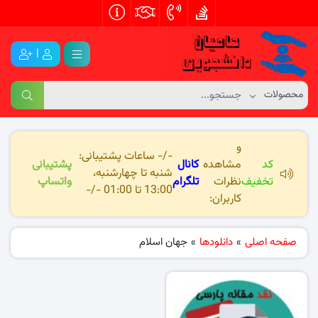
|
و
-/- ساعات پشتیبانی:
کد
مشاهده
کانال
پشتیبانی
شنبه تا چهارشنبه،
تخفیف
نظرات
تلگرام
واتساپ
13:00 تا 01:00 -/-
کاربران:
صفحه اصلی
»
دانلودها
»
جهان اسلام