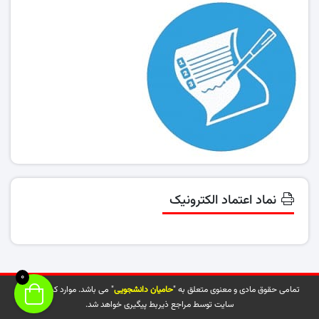
نماد اعتماد الکترونیک
0
تمامی حقوق مادی و معنوی متعلق به "
حامیان دانشجویی
" می باشد. موارد کپی شده از
سایت توسط مراجع ذیربط پیگیری خواهد شد.