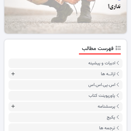
فهرست مطالب
ادبیات و پیشینه
ارائــه ها
اس.پی.اس.اس
پاورپوینت کتاب
پرسشنامه
پکیج
ترجمه ها