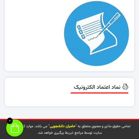
نماد اعتماد الکترونیک
0
تمامی حقوق مادی و معنوی متعلق به "
حامیان دانشجویی
" می باشد. موارد کپی شده از
سایت توسط مراجع ذیربط پیگیری خواهد شد.