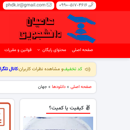
phdk.ir@gmail.com
0990-517-4616
صفحه اصلی
محتوای رایگان
قوانین و مقررات
کد تخفیف
و مشاهده نظرات کاربران:
کانال تلگرا
صفحه اصلی
»
دانلودها
»
جهان
کیفیت یا کمیت؟