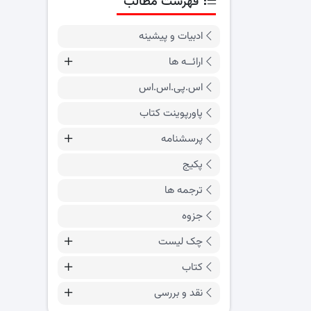
فهرست مطالب
ادبیات و پیشینه
ارائــه ها
اس.پی.اس.اس
پاورپوینت کتاب
پرسشنامه
پکیج
ترجمه ها
جزوه
چک لیست
کتاب
نقد و بررسی