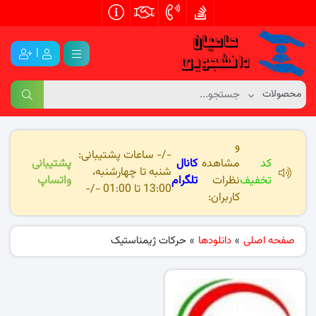
|
و
-/- ساعات پشتیبانی:
کد
مشاهده
کانال
پشتیبانی
شنبه تا چهارشنبه،
تخفیف
نظرات
تلگرام
واتساپ
13:00 تا 01:00 -/-
کاربران:
صفحه اصلی
»
دانلودها
»
حرکات ژیمناستیک