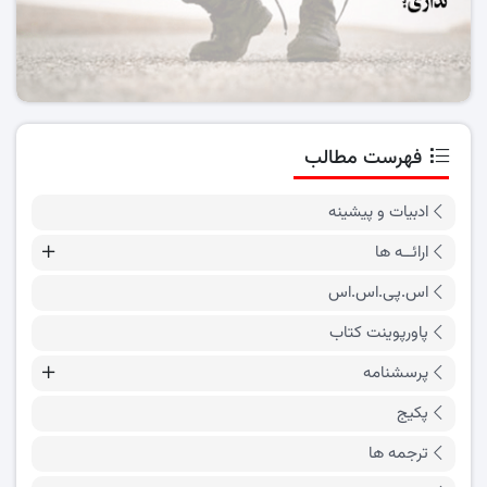
فهرست مطالب
ادبیات و پیشینه
ارائــه ها
اس.پی.اس.اس
پاورپوینت کتاب
پرسشنامه
پکیج
ترجمه ها