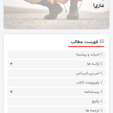
فهرست مطالب
ادبیات و پیشینه
ارائــه ها
اس.پی.اس.اس
پاورپوینت کتاب
پرسشنامه
پکیج
ترجمه ها