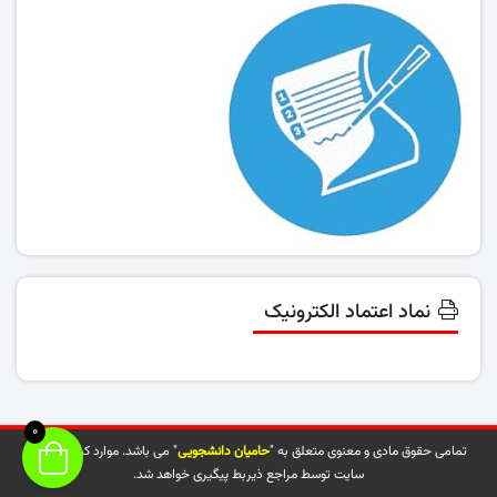
نماد اعتماد الکترونیک
0
تمامی حقوق مادی و معنوی متعلق به "
حامیان دانشجویی
" می باشد. موارد کپی شده از
سایت توسط مراجع ذیربط پیگیری خواهد شد.