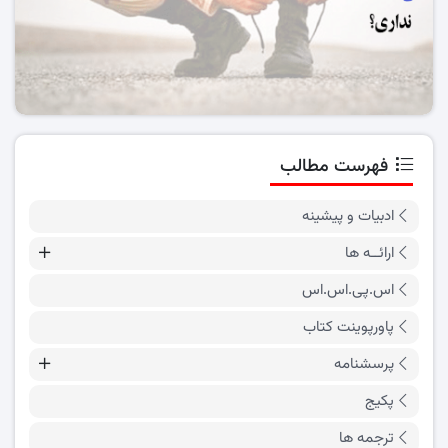
فهرست مطالب
ادبیات و پیشینه
ارائــه ها
اس.پی.اس.اس
پاورپوینت کتاب
پرسشنامه
پکیج
ترجمه ها