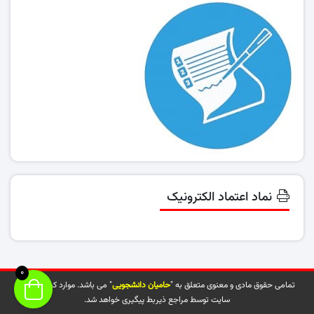
نماد اعتماد الکترونیک
0
تمامی حقوق مادی و معنوی متعلق به "
حامیان دانشجویی
" می باشد. موارد کپی شده از
سایت توسط مراجع ذیربط پیگیری خواهد شد.