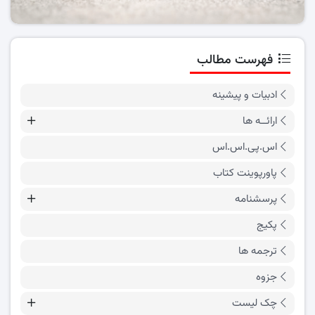
فهرست مطالب
ادبیات و پیشینه
ارائــه ها
اس.پی.اس.اس
پاورپوینت کتاب
پرسشنامه
پکیج
ترجمه ها
جزوه
چک لیست