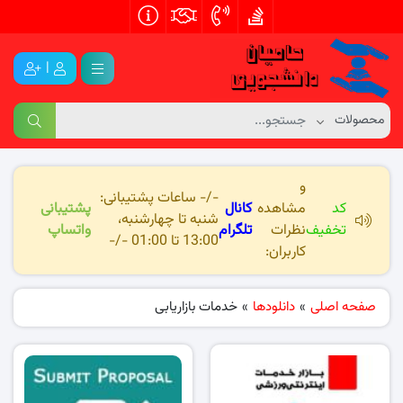
|
و
-/- ساعات پشتیبانی:
کد
مشاهده
کانال
پشتیبانی
شنبه تا چهارشنبه،
تخفیف
نظرات
تلگرام
واتساپ
13:00 تا 01:00 -/-
کاربران:
صفحه اصلی
»
دانلودها
»
خدمات بازاریابی