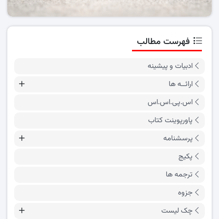
فهرست مطالب
ادبیات و پیشینه
ارائــه ها
اس.پی.اس.اس
پاورپوینت کتاب
پرسشنامه
پکیج
ترجمه ها
جزوه
چک لیست