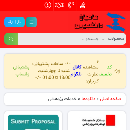
|
و
-/- ساعات پشتیبانی:
کد
مشاهده
کانال
پشتیبانی
شنبه تا چهارشنبه،
تخفیف
نظرات
تلگرام
واتساپ
13:00 تا 01:00 -/-
کاربران:
صفحه اصلی
»
دانلودها
»
خدمات پژوهشی