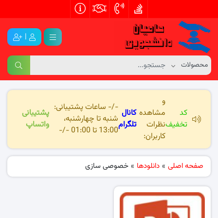
|
و
-/- ساعات پشتیبانی:
کد
مشاهده
کانال
پشتیبانی
شنبه تا چهارشنبه،
تخفیف
نظرات
تلگرام
واتساپ
13:00 تا 01:00 -/-
کاربران:
صفحه اصلی
»
دانلودها
»
خصوصی سازی