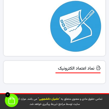
نماد اعتماد الکترونیک
0
تمامی حقوق مادی و معنوی متعلق به "
حامیان دانشجویی
" می باشد. موارد کپی شده از
سایت توسط مراجع ذیربط پیگیری خواهد شد.