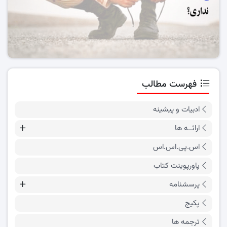
فهرست مطالب
ادبیات و پیشینه
ارائــه ها
اس.پی.اس.اس
پاورپوینت کتاب
پرسشنامه
پکیج
ترجمه ها