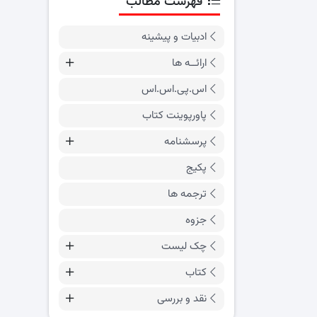
فهرست مطالب
ادبیات و پیشینه
ارائــه ها
اس.پی.اس.اس
پاورپوینت کتاب
پرسشنامه
پکیج
ترجمه ها
جزوه
چک لیست
کتاب
نقد و بررسی