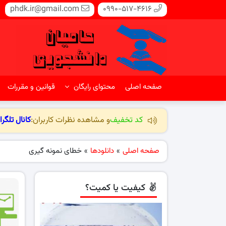
phdk.ir@gmail.com
0990-517-4616
صفحه اصلی
محتوای رایگان
قوانین و مقررات
کد تخفیف
و مشاهده نظرات کاربران:
کانال تلگرا
صفحه اصلی
»
دانلودها
»
خطای نمونه گیری
کیفیت یا کمیت؟