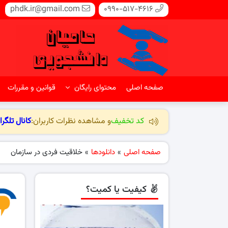
phdk.ir@gmail.com
0990-517-4616
صفحه اصلی
محتوای رایگان
قوانین و مقررات
کد تخفیف
و مشاهده نظرات کاربران:
کانال تلگرا
صفحه اصلی
»
دانلودها
»
خلاقیت فردی در سازمان
کیفیت یا کمیت؟