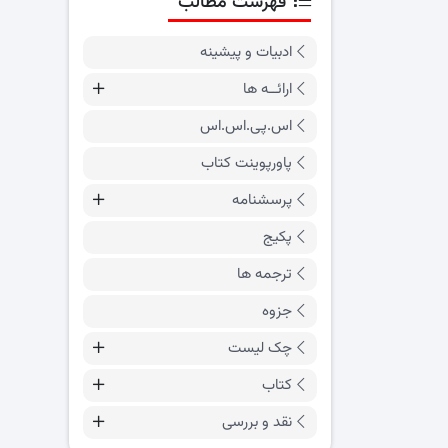
فهرست مطالب
ادبیات و پیشینه
ارائــه ها
اس.پی.اس.اس
پاورپوینت کتاب
پرسشنامه
پکیج
ترجمه ها
جزوه
چک لیست
کتاب
نقد و بررسی