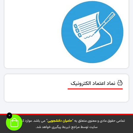
نماد اعتماد الکترونیک
0
تمامی حقوق مادی و معنوی متعلق به "
حامیان دانشجویی
" می باشد. موارد کپی شده از
سایت توسط مراجع ذیربط پیگیری خواهد شد.