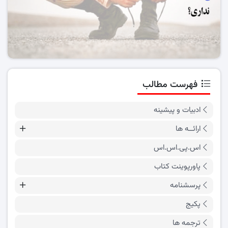
فهرست مطالب
ادبیات و پیشینه
ارائــه ها
اس.پی.اس.اس
پاورپوینت کتاب
پرسشنامه
پکیج
ترجمه ها