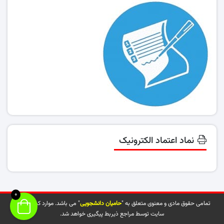
نماد اعتماد الکترونیک
0
تمامی حقوق مادی و معنوی متعلق به "
حامیان دانشجویی
" می باشد. موارد کپی شده از
سایت توسط مراجع ذیربط پیگیری خواهد شد.