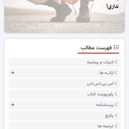
فهرست مطالب
ادبیات و پیشینه
ارائــه ها
اس.پی.اس.اس
پاورپوینت کتاب
پرسشنامه
پکیج
ترجمه ها