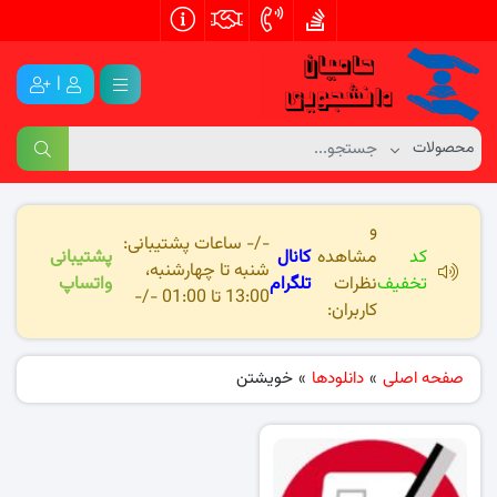
|
و
-/- ساعات پشتیبانی:
کد
مشاهده
کانال
پشتیبانی
شنبه تا چهارشنبه،
تخفیف
نظرات
تلگرام
واتساپ
13:00 تا 01:00 -/-
کاربران:
صفحه اصلی
»
دانلودها
»
خویشتن