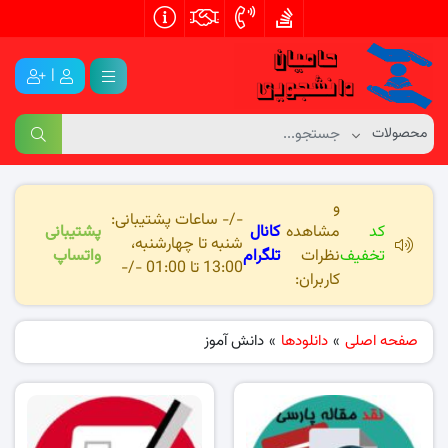
|
و
-/- ساعات پشتیبانی:
کد
مشاهده
کانال
پشتیبانی
شنبه تا چهارشنبه،
تخفیف
نظرات
تلگرام
واتساپ
13:00 تا 01:00 -/-
کاربران:
صفحه اصلی
»
دانلودها
»
دانش آموز