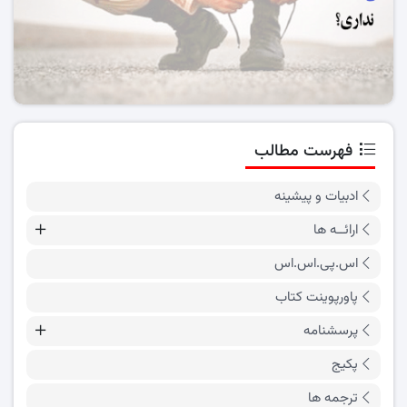
فهرست مطالب
ادبیات و پیشینه
ارائــه ها
اس.پی.اس.اس
پاورپوینت کتاب
پرسشنامه
پکیج
ترجمه ها