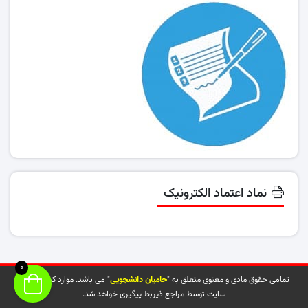
نماد اعتماد الکترونیک
0
تمامی حقوق مادی و معنوی متعلق به "
حامیان دانشجویی
" می باشد. موارد کپی شده از
سایت توسط مراجع ذیربط پیگیری خواهد شد.