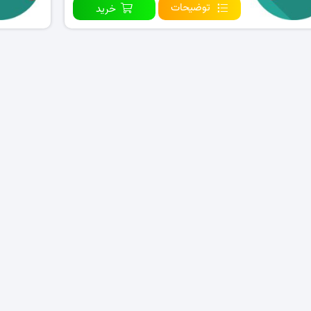
توضیحات
خرید