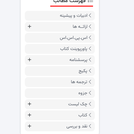
فهرست مطالب
ادبیات و پیشینه
ارائــه ها
اس.پی.اس.اس
پاورپوینت کتاب
پرسشنامه
پکیج
ترجمه ها
جزوه
چک لیست
کتاب
نقد و بررسی