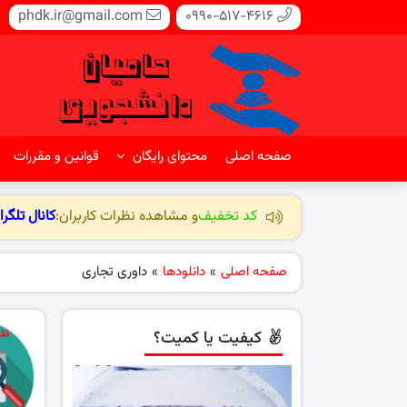
phdk.ir@gmail.com
0990-517-4616
صفحه اصلی
محتوای رایگان
قوانین و مقررات
کد تخفیف
و مشاهده نظرات کاربران:
کانال تلگرا
صفحه اصلی
»
دانلودها
»
داوری تجاری
کیفیت یا کمیت؟