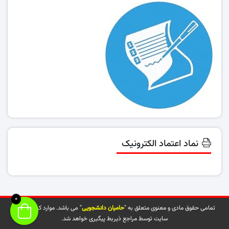
نماد اعتماد الکترونیک
0
تمامی حقوق مادی و معنوی متعلق به "
حامیان دانشجویی
" می باشد. موارد کپی شده از
سایت توسط مراجع ذیربط پیگیری خواهد شد.