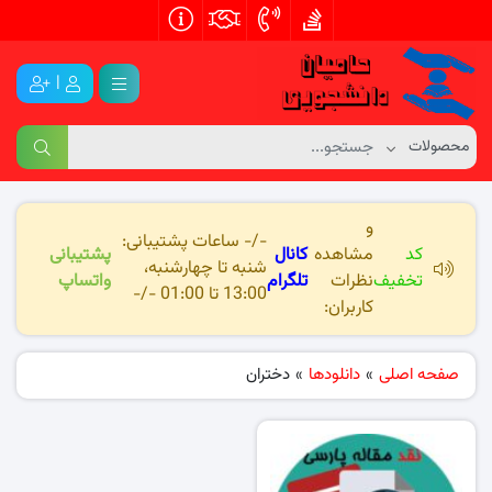
|
و
-/- ساعات پشتیبانی:
کد
مشاهده
کانال
پشتیبانی
شنبه تا چهارشنبه،
تخفیف
نظرات
تلگرام
واتساپ
13:00 تا 01:00 -/-
کاربران:
صفحه اصلی
»
دانلودها
»
دختران