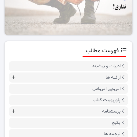
فهرست مطالب
ادبیات و پیشینه
ارائــه ها
اس.پی.اس.اس
پاورپوینت کتاب
پرسشنامه
پکیج
ترجمه ها