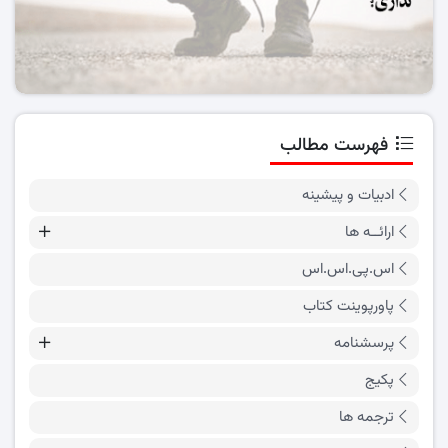
فهرست مطالب
ادبیات و پیشینه
ارائــه ها
اس.پی.اس.اس
پاورپوینت کتاب
پرسشنامه
پکیج
ترجمه ها