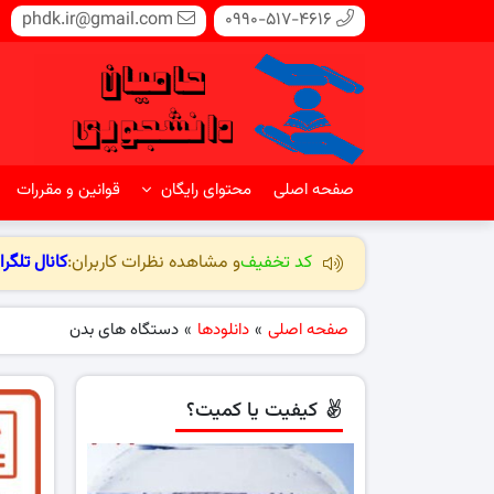
phdk.ir@gmail.com
0990-517-4616
صفحه اصلی
محتوای رایگان
قوانین و مقررات
کد تخفیف
و مشاهده نظرات کاربران:
کانال تلگرا
صفحه اصلی
»
دانلودها
»
دستگاه های بدن
کیفیت یا کمیت؟