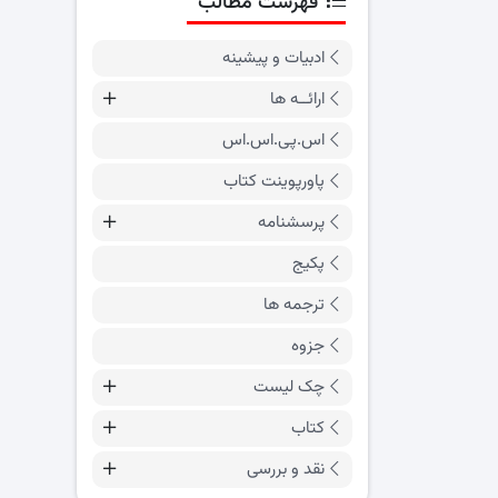
فهرست مطالب
ادبیات و پیشینه
ارائــه ها
اس.پی.اس.اس
پاورپوینت کتاب
پرسشنامه
پکیج
ترجمه ها
جزوه
چک لیست
کتاب
نقد و بررسی