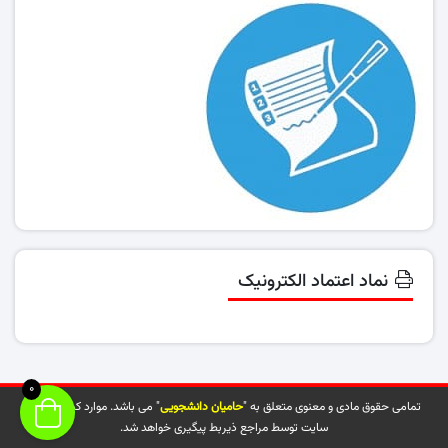
نماد اعتماد الکترونیک
0
تمامی حقوق مادی و معنوی متعلق به "
حامیان دانشجویی
" می باشد. موارد کپی شده از
سایت توسط مراجع ذیربط پیگیری خواهد شد.