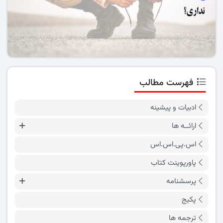
فهرست مطالب
ادبیات و پیشینه
ارائــه ها
اس.پی.اس.اس
پاورپوینت کتاب
پرسشنامه
پکیج
ترجمه ها