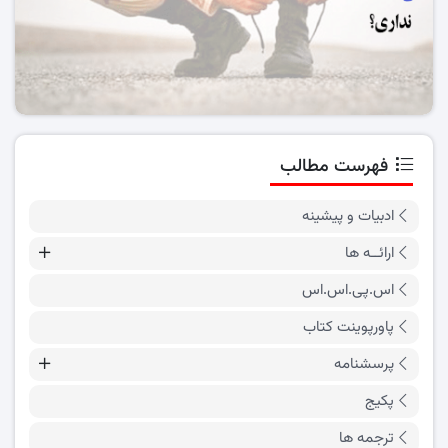
فهرست مطالب
ادبیات و پیشینه
ارائــه ها
اس.پی.اس.اس
پاورپوینت کتاب
پرسشنامه
پکیج
ترجمه ها