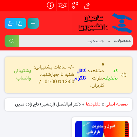
|
و
-/- ساعات پشتیبانی:
کد
مشاهده
کانال
پشتیبانی
شنبه تا چهارشنبه،
تخفیف
نظرات
تلگرام
واتساپ
13:00 تا 01:00 -/-
کاربران:
صفحه اصلی
»
دانلودها
»
دکتر ابوالفضل (اردشیر) تاج زاده نمین