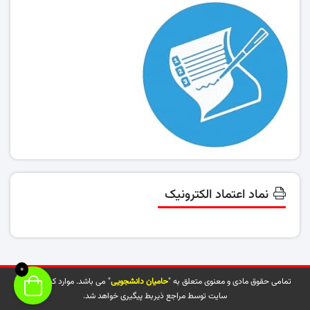
نماد اعتماد الکترونیک
0
تمامی حقوق مادی و معنوی متعلق به "
حامیان دانشجویی
" می باشد. موارد کپی شده از
سایت توسط مراجع ذیربط پیگیری خواهد شد.