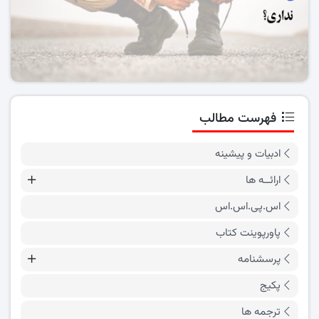
فهرست مطالب
ادبیات و پیشینه
ارائــه ها
اس.پی.اس.اس
پاورپوینت کتاب
پرسشنامه
پکیج
ترجمه ها