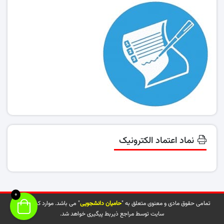
نماد اعتماد الکترونیک
0
تمامی حقوق مادی و معنوی متعلق به "
حامیان دانشجویی
" می باشد. موارد کپی شده از
سایت توسط مراجع ذیربط پیگیری خواهد شد.