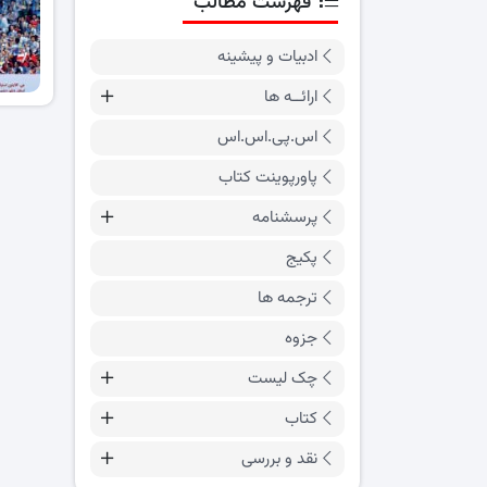
فهرست مطالب
ادبیات و پیشینه
ارائــه ها
اس.پی.اس.اس
پاورپوینت کتاب
پرسشنامه
پکیج
ترجمه ها
جزوه
چک لیست
کتاب
نقد و بررسی