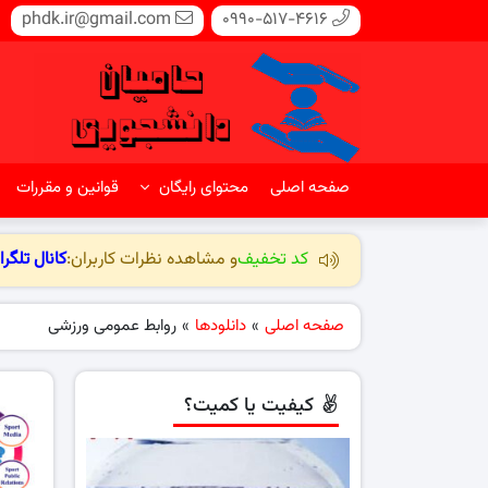
phdk.ir@gmail.com
0990-517-4616
صفحه اصلی
محتوای رایگان
قوانین و مقررات
کد تخفیف
و مشاهده نظرات کاربران:
کانال تلگرا
صفحه اصلی
»
دانلودها
»
روابط عمومی ورزشی
کیفیت یا کمیت؟