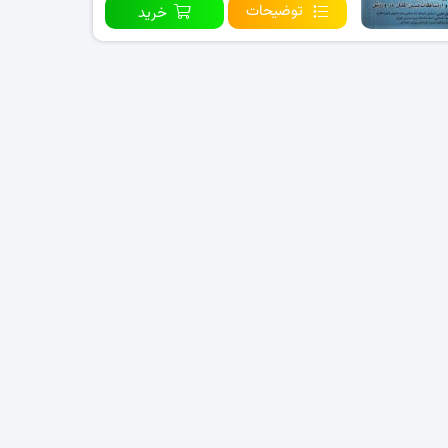
توضیحات
خرید