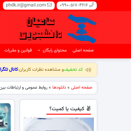
phdk.ir@gmail.com
0990-517-4616
صفحه اصلی
محتوای رایگان
قوانین و مقررات
کد تخفیف
و مشاهده نظرات کاربران:
کانال تلگرا
صفحه اصلی
»
دانلودها
»
روابط عمومی و ارتباطات بین
کیفیت یا کمیت؟