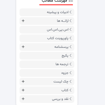
فهرست مطالب
ادبیات و پیشینه
ارائــه ها
اس.پی.اس.اس
پاورپوینت کتاب
پرسشنامه
پکیج
ترجمه ها
جزوه
چک لیست
کتاب
نقد و بررسی