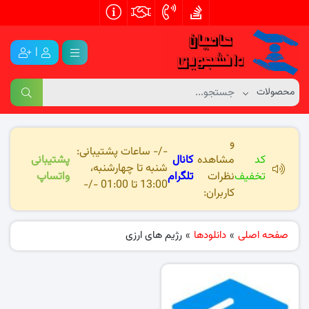
|
و
-/- ساعات پشتیبانی:
کد
مشاهده
کانال
پشتیبانی
شنبه تا چهارشنبه،
تخفیف
نظرات
تلگرام
واتساپ
13:00 تا 01:00 -/-
کاربران:
صفحه اصلی
»
دانلودها
»
رژیم های ارزی