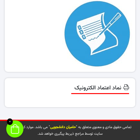
نماد اعتماد الکترونیک
0
تمامی حقوق مادی و معنوی متعلق به "
حامیان دانشجویی
" می باشد. موارد کپی شده از
سایت توسط مراجع ذیربط پیگیری خواهد شد.