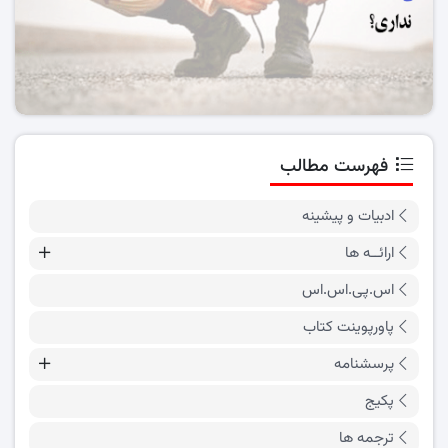
فهرست مطالب
ادبیات و پیشینه
ارائــه ها
اس.پی.اس.اس
پاورپوینت کتاب
پرسشنامه
پکیج
ترجمه ها